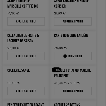
SAVON LIQUIDE DE
SPRAY AMBIANCE FLEUR DE
MARSEILLE CERTIFIÉ BIO
CERISIER
14,90
€
21,90
€
Ajouter au panier
Ajouter au panier
CALENDRIER DE FRUITS &
CARTE DU MONDE EN LIÈGE
LÉGUMES DE SAISON
29,99
€
23,00
€
Ajouter au panier
Indisponible
COLLIER LOSANGE
BRACELET CHAT QUI MARCHE
-30%
EN ARGENT
Le
Le
90,00
€
40,00
€
28,00
€
prix
prix
Ajouter au panier
Ajouter au panier
initial
actuel
était :
est :
40,00€.
28,00€.
PENDENTIF CHAT EN ARGENT
COFFRET 25 BÂTONS