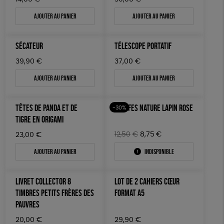
Ajouter au panier
Ajouter au panier
SÉCATEUR
TÉLESCOPE PORTATIF
39,90
€
37,00
€
Ajouter au panier
Ajouter au panier
TÊTES DE PANDA ET DE
TRUFFES NATURE LAPIN ROSE
-30%
TIGRE EN ORIGAMI
Le
Le
12,50
€
8,75
€
23,00
€
prix
prix
Ajouter au panier
Indisponible
initial
actuel
était :
est :
12,50€.
8,75€.
LIVRET COLLECTOR 8
LOT DE 2 CAHIERS CŒUR
TIMBRES PETITS FRÈRES DES
FORMAT A5
PAUVRES
20,00
€
29,90
€