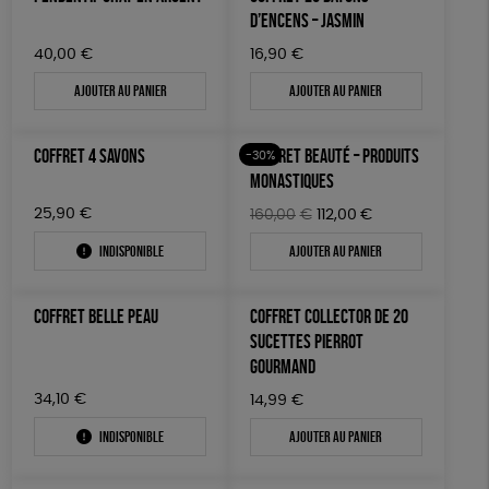
D’ENCENS – JASMIN
40,00
€
16,90
€
Ajouter au panier
Ajouter au panier
COFFRET 4 SAVONS
COFFRET BEAUTÉ – PRODUITS
-30%
MONASTIQUES
25,90
€
Le
Le
160,00
€
112,00
€
prix
prix
Indisponible
Ajouter au panier
initial
actuel
était :
est :
160,00€.
112,00€.
COFFRET BELLE PEAU
COFFRET COLLECTOR DE 20
SUCETTES PIERROT
GOURMAND
34,10
€
14,99
€
Indisponible
Ajouter au panier