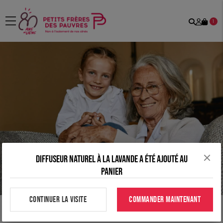
Recher
Mon
menu
1
comp
Diffuseur naturel à la lavande a été ajouté au
panier
CONTINUER LA VISITE
COMMANDER MAINTENANT
Tous nos produits