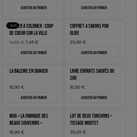
Ajouter au panier
Ajouter au panier
POSTER À COLORIER : COUP
COFFRET 4 SAVONS PUR
-50%
DE COEUR SUR LA VILLE
OLIVE
Le
Le
14,90
€
7,45
€
29,90
€
prix
prix
Ajouter au panier
Ajouter au panier
initial
actuel
était :
est :
14,90€.
7,45€.
LA BALEINE EN DANGER
LIVRE ENFANTS SAUVÉS DU
ZOO
10,90
€
10,90
€
Ajouter au panier
Ajouter au panier
MUG « LA FABRIQUE DES
LOT DE DEUX TORCHONS –
BEAUX SOUVENIRS »
TISSAGE MOUTET
16,90
€
35,00
€