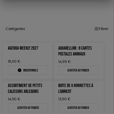
Catégories
Filtrer
PÂQUES
Trier par
AGENDA WEEKLY 2027
AQUARELLUM : 8 CARTES
Par défaut
FEMMES
Prix
POSTALES ANIMAUX
Popularité
Tous
HOMMES
Couleur
16,00
€
14,99
€
Nouveauté
0 € - 50 €
Blanc Pur
Bleu Marine
Mots clés
Prix : du - cher au + cher
Indisponible
Ajouter au panier
ENFANTS
50 € - 100 €
terracotta
vert
Prix : du + cher au - cher
100 € - 150 €
Textile Bio
GOTS
ESAT
Fabriqué en Europe
ACCESSOIRES
vert amande
violet
Disponibilité
ASSORTIMENT DE PETITS
BOITE DE 6 NONNETTES À
150 € - 200 €
BEAUTÉ
Fabriqué en France
Agriculture Biologique
CALISSONS ARLEQUINS
L’ABRICOT
Plus de 200€
MAISON
Fairtrade
Vegan
Biodégradable
Cosme Bio
14,90
€
13,90
€
Ajouter au panier
Ajouter au panier
PAPETERIE
FSC
Fabrication artisanale
Oeko-Tex
PEFC