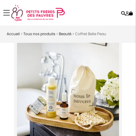
Rech
Mo
menu
co
Accueil
>
Tous nos produits
>
Beauté
>
Coffret Belle Peau