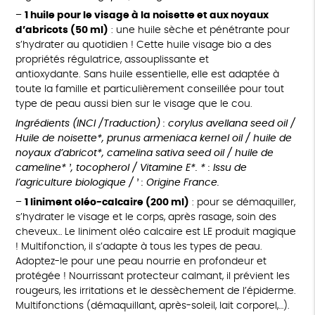
–
1 huile pour le visage à la noisette et aux noyaux
d’abricots (50 ml)
: une huile sèche et pénétrante pour
s’hydrater au quotidien ! Cette huile visage bio a des
propriétés régulatrice, assouplissante et
antioxydante. Sans huile essentielle, elle est adaptée à
toute la famille et particulièrement conseillée pour tout
type de peau aussi bien sur le visage que le cou.
Ingrédients (INCI /Traduction) : corylus avellana seed oil /
Huile de noisette*, prunus armeniaca kernel oil / huile de
noyaux d’abricot*, camelina sativa seed oil / huile de
cameline* ¹, tocopherol / Vitamine E*. * : Issu de
l’agriculture biologique / ¹ : Origine France.
–
1 liniment oléo-calcaire (200 ml)
: pour se démaquiller,
s’hydrater le visage et le corps, après rasage, soin des
cheveux… Le liniment oléo calcaire est LE produit magique
! Multifonction, il s’adapte à tous les types de peau.
Adoptez-le pour une peau nourrie en profondeur et
protégée ! Nourrissant protecteur calmant, il prévient les
rougeurs, les irritations et le dessèchement de l’épiderme.
Multifonctions (démaquillant, après-soleil, lait corporel,…).