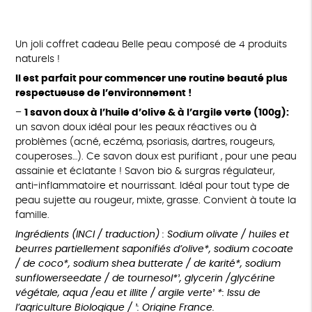
Un joli coffret cadeau Belle peau composé de 4 produits
naturels !
Il est parfait pour commencer une routine beauté plus
respectueuse de l’environnement !
–
1 savon doux à l’huile d’olive & à l’argile verte (100g):
un savon doux idéal pour les peaux réactives ou à
problèmes (acné, eczéma, psoriasis, dartres, rougeurs,
couperoses…). Ce savon doux est purifiant , pour une peau
assainie et éclatante ! Savon bio & surgras régulateur,
anti-inflammatoire et nourrissant. Idéal pour tout type de
peau sujette au rougeur, mixte, grasse. Convient à toute la
famille.
Ingrédients (INCI / traduction) : Sodium olivate / huiles et
beurres partiellement saponifiés d’olive*, sodium cocoate
/ de coco*, sodium shea butterate / de karité*, sodium
sunflowerseedate / de tournesol*¹, glycerin /glycérine
végétale, aqua /eau et illite / argile verte¹ *: Issu de
l’agriculture Biologique / ¹: Origine France.