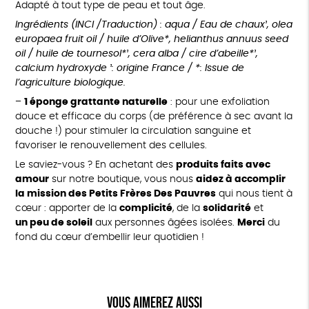
Adapté à tout type de peau et tout âge.
Ingrédients (INCI /Traduction) : aqua / Eau de chaux¹, olea
europaea fruit oil / huile d’Olive*, helianthus annuus seed
oil / huile de tournesol*¹, cera alba / cire d’abeille*¹,
calcium hydroxyde ¹: origine France / *: Issue de
l’agriculture biologique.
–
1 éponge grattante naturelle
: pour une exfoliation
douce et efficace du corps (de préférence à sec avant la
douche !) pour stimuler la circulation sanguine et
favoriser le renouvellement des cellules.
Le saviez-vous ? En achetant des
produits faits avec
amour
sur notre boutique, vous nous
aidez à accomplir
la mission des Petits Frères Des Pauvres
qui nous tient à
cœur : apporter de la
complicité
, de la
solidarité
et
un peu de soleil
aux personnes âgées isolées.
Merci
du
fond du cœur d’embellir leur quotidien !
Vous aimerez aussi