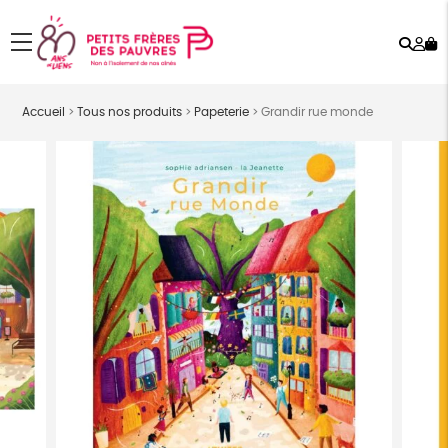
Rech
Mo
menu
co
Accueil
>
Tous nos produits
>
Papeterie
>
Grandir rue monde