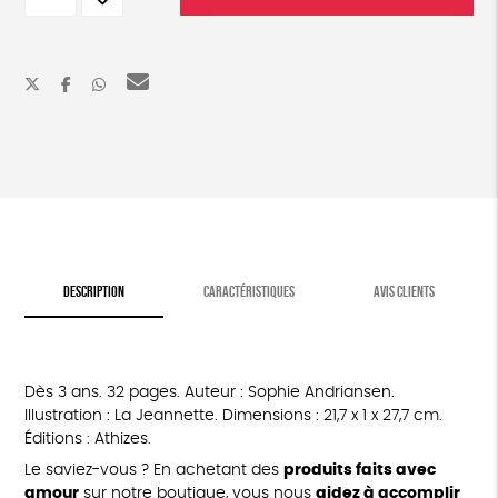
Grandir
rue
monde
DESCRIPTION
CARACTÉRISTIQUES
AVIS CLIENTS
Dès 3 ans. 32 pages. Auteur : Sophie Andriansen.
Illustration : La Jeannette. Dimensions : 21,7 x 1 x 27,7 cm.
Éditions : Athizes.
Le saviez-vous ? En achetant des
produits faits avec
amour
sur notre boutique, vous nous
aidez à accomplir