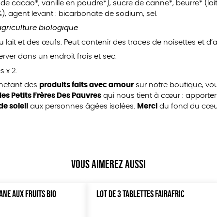
de cacao*, vanille en poudre*), sucre de canne*, beurre* (lait
%), agent levant : bicarbonate de sodium, sel.
’agriculture biologique
u lait et des œufs. Peut contenir des traces de noisettes et 
rver dans un endroit frais et sec.
 x 2.
chetant des
produits faits avec amour
sur notre boutique, v
es Petits Frères Des Pauvres
qui nous tient à cœur : apporter
de soleil
aux personnes âgées isolées.
Merci
du fond du cœur 
Vous aimerez aussi
ANE AUX FRUITS BIO
LOT DE 3 TABLETTES FAIRAFRIC