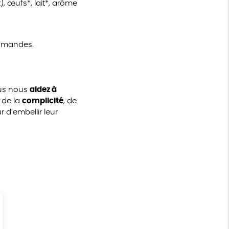
), œufs*, lait*, arôme
d’amandes.
ous nous
aidez à
 de la
complicité
, de
d’embellir leur