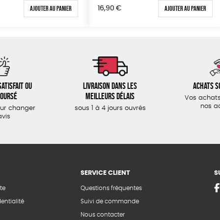
Ajouter au panier
Ajouter au panier
16,90
€
atisfait ou
Livraison dans les
Achats s
oursé
meilleurs délais
Vos achats
nos a
our changer
sous 1 à 4 jours ouvrés
avis
SERVICE CLIENT
S
te
Questions fréquentes
entialité
Suivi de commande
Nous contacter