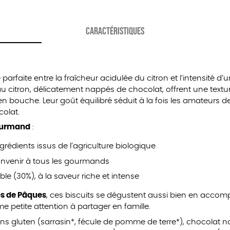
CARACTÉRISTIQUES
parfaite entre la fraîcheur acidulée du citron et l’intensité d’
au citron, délicatement nappés de chocolat, offrent une text
 en bouche. Leur goût équilibré séduit à la fois les amateurs d
olat.
gourmand
:
rédients issus de l’agriculture biologique
onvenir à tous les gourmands
le (30%), à la saveur riche et intense
tes de Pâques
, ces biscuits se dégustent aussi bien en acc
 petite attention à partager en famille.
ans gluten (sarrasin*, fécule de pomme de terre*), chocolat 