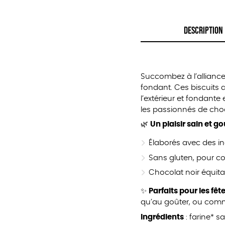
DESCRIPTION
Succombez à l’alliance 
fondant. Ces biscuits 
l’extérieur et fondante
les passionnés de choc
🌿
Un plaisir sain et 
Élaborés avec des ing
Sans gluten, pour c
Chocolat noir équitab
✨
Parfaits pour les fê
qu’au goûter, ou comme
Ingrédients
: farine* s