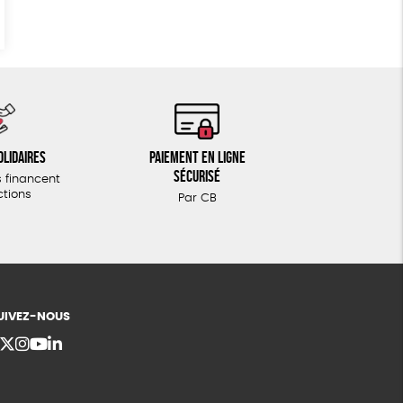
olidaires
Paiement en ligne
sécurisé
 financent
ctions
Par CB
UIVEZ-NOUS