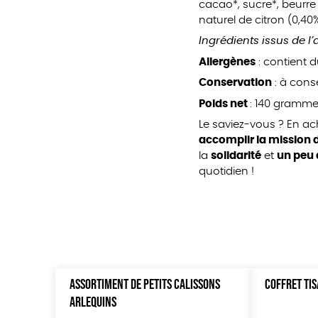
cacao*, sucre*, beurre 
naturel de citron (0,40
Ingrédients issus de l
Allergènes
: contient d
Conservation
: à conse
Poids net
: 140 grammes
Le saviez-vous ? En a
accomplir la mission d
la
solidarité
et
un peu 
quotidien !
ASSORTIMENT DE PETITS CALISSONS
COFFRET TIS
ARLEQUINS