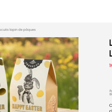
MES
ENFANTS
ACCES
iscuits lapin de pâques
TERIE
BEAUTÉ
MA
1
A
B
C
c