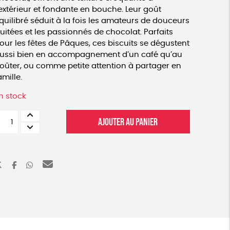
’extérieur et fondante en bouche. Leur goût
quilibré séduit à la fois les amateurs de douceurs
ruitées et les passionnés de chocolat. Parfaits
our les fêtes de Pâques, ces biscuits se dégustent
ussi bien en accompagnement d’un café qu’au
oûter, ou comme petite attention à partager en
amille.
n stock
uantité
AJOUTER AU PANIER
e
ot
e
oîtes
e
iscuits
apin
e
âques