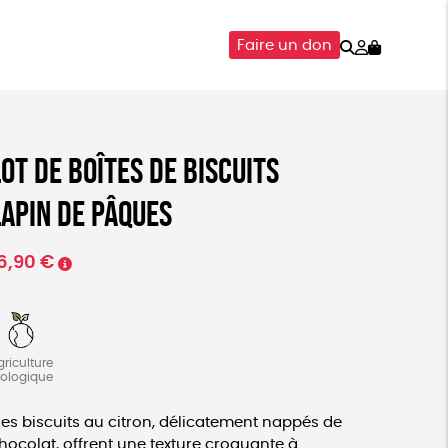
Rechercher
Mon
Faire un don
compte
SOIRES
ÉPICERIE
ISON
Lot de boîtes de biscuits
lapin de pâques
6,90
€
griculture
iologique
es biscuits au citron, délicatement nappés de
hocolat, offrent une texture croquante à