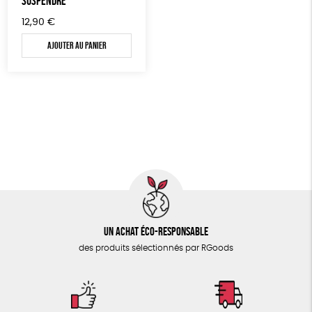
SUSPENDRE
12,90
€
PAPETERIE
Fabriqué en Espagne
Recyclé
GRS
Textile Bio
Ajouter au panier
ÉPICERIE
GOTS
ESAT
Fabriqué en Europe
TOUT
Un achat éco-responsable
des produits sélectionnés par RGoods