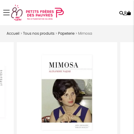
Rech
Mo
menu
co
Accueil
>
Tous nos produits
>
Papeterie
>
Mimosa