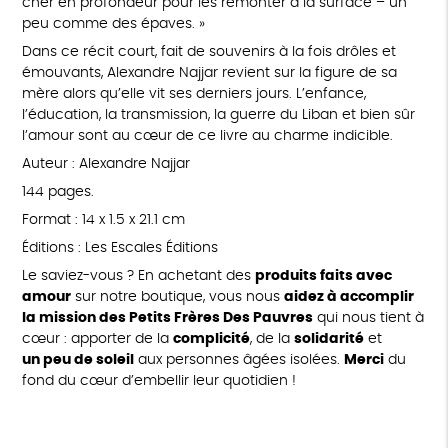
cher en profondeur pour les remonter à la surface – un
peu comme des épaves. »
Dans ce récit court, fait de souvenirs à la fois drôles et
émouvants, Alexandre Najjar revient sur la figure de sa
mère alors qu’elle vit ses derniers jours. L’enfance,
l’éducation, la transmission, la guerre du Liban et bien sûr
l’amour sont au cœur de ce livre au charme indicible.
Auteur : Alexandre Najjar
144 pages.
Format : 14 x 1.5 x 21.1 cm
Éditions : Les Escales Éditions
Le saviez-vous ? En achetant des
produits faits avec
amour
sur notre boutique, vous nous
aidez à accomplir
la mission des Petits Frères Des Pauvres
qui nous tient à
cœur : apporter de la
complicité
, de la
solidarité
et
un peu de soleil
aux personnes âgées isolées.
Merci
du
fond du cœur d’embellir leur quotidien !