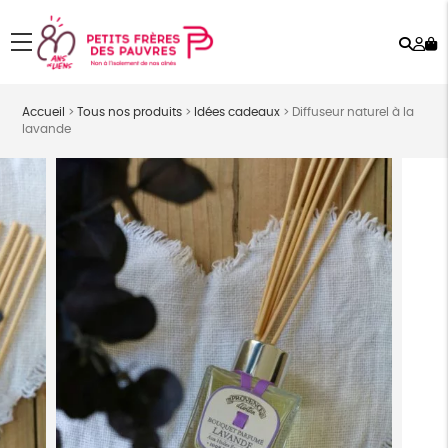
Rech
Mo
menu
co
Accueil
>
Tous nos produits
>
Idées cadeaux
>
Diffuseur naturel à la
lavande