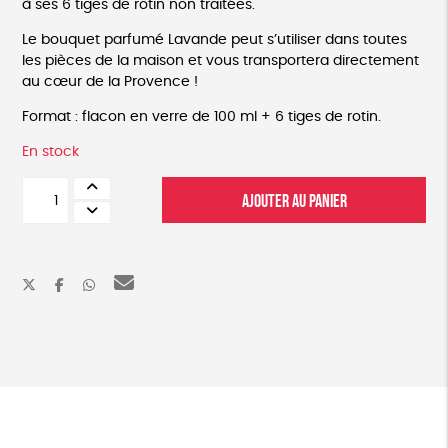
à ses 6 tiges de rotin non traitées.
Le bouquet parfumé Lavande peut s’utiliser dans toutes
les pièces de la maison et vous transportera directement
au cœur de la Provence !
Format : flacon en verre de 100 ml + 6 tiges de rotin.
En stock
quantité
AJOUTER AU PANIER
de
Diffuseur
naturel
à
la
lavande