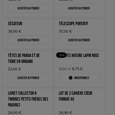
Ajouter au panier
Ajouter au panier
SÉCATEUR
TÉLESCOPE PORTATIF
39,90
€
37,00
€
Ajouter au panier
Ajouter au panier
TÊTES DE PANDA ET DE
TRUFFES NATURE LAPIN ROSE
-30%
TIGRE EN ORIGAMI
Le
Le
12,50
€
8,75
€
23,00
€
prix
prix
Ajouter au panier
Indisponible
initial
actuel
était :
est :
12,50€.
8,75€.
LIVRET COLLECTOR 8
LOT DE 2 CAHIERS CŒUR
TIMBRES PETITS FRÈRES DES
FORMAT A5
PAUVRES
20,00
€
29,90
€