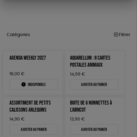
Catégories
Filtrer
PÂQUES
Trier par
AGENDA WEEKLY 2027
AQUARELLUM : 8 CARTES
Par défaut
FEMMES
Prix
POSTALES ANIMAUX
Popularité
Tous
HOMMES
Couleur
16,00
€
14,99
€
Nouveauté
0 € - 50 €
Blanc Pur
Bleu Marine
Mots clés
Prix : du - cher au + cher
Indisponible
Ajouter au panier
ENFANTS
50 € - 100 €
terracotta
vert
Prix : du + cher au - cher
100 € - 150 €
Recyclé
GRS
Textile Bio
GOTS
ESAT
ACCESSOIRES
vert amande
violet
Disponibilité
ASSORTIMENT DE PETITS
BOITE DE 6 NONNETTES À
150 € - 200 €
BEAUTÉ
Fabriqué en Europe
Fabriqué en France
CALISSONS ARLEQUINS
L’ABRICOT
Plus de 200€
MAISON
Agriculture Biologique
Fairtrade
Vegan
14,90
€
13,90
€
Ajouter au panier
Ajouter au panier
PAPETERIE
Biodégradable
Cosme Bio
FSC