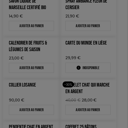
SAVON LIQUIDE DE
SPRAY AMBIANCE FLEUR DE
MARSEILLE CERTIFIÉ BIO
CERISIER
14,90
€
21,90
€
Ajouter au panier
Ajouter au panier
CALENDRIER DE FRUITS &
CARTE DU MONDE EN LIÈGE
LÉGUMES DE SAISON
29,99
€
23,00
€
Ajouter au panier
Indisponible
COLLIER LOSANGE
BRACELET CHAT QUI MARCHE
-30%
EN ARGENT
Le
Le
90,00
€
40,00
€
28,00
€
prix
prix
Ajouter au panier
Ajouter au panier
initial
actuel
était :
est :
40,00€.
28,00€.
PENDENTIF CHAT EN ARGENT
COFFRET 25 BÂTONS