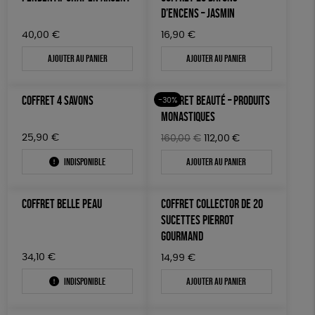
D’ENCENS – JASMIN
40,00
€
16,90
€
Ajouter au panier
Ajouter au panier
COFFRET 4 SAVONS
COFFRET BEAUTÉ – PRODUITS
-30%
MONASTIQUES
25,90
€
Le
Le
160,00
€
112,00
€
prix
prix
Indisponible
Ajouter au panier
initial
actuel
était :
est :
160,00€.
112,00€.
COFFRET BELLE PEAU
COFFRET COLLECTOR DE 20
SUCETTES PIERROT
GOURMAND
34,10
€
14,99
€
Indisponible
Ajouter au panier