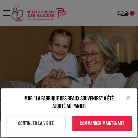
Recher
Mon
menu
1
comp
Mug "la fabrique des beaux souvenirs" a été
ajouté au panier
CONTINUER LA VISITE
COMMANDER MAINTENANT
Tous nos produits