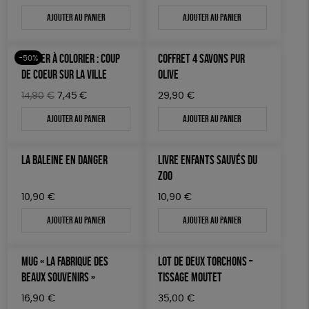
Ajouter au panier
Ajouter au panier
POSTER À COLORIER : COUP
COFFRET 4 SAVONS PUR
-50%
DE COEUR SUR LA VILLE
OLIVE
Le
Le
14,90
€
7,45
€
29,90
€
prix
prix
Ajouter au panier
Ajouter au panier
initial
actuel
était :
est :
14,90€.
7,45€.
LA BALEINE EN DANGER
LIVRE ENFANTS SAUVÉS DU
ZOO
10,90
€
10,90
€
Ajouter au panier
Ajouter au panier
MUG « LA FABRIQUE DES
LOT DE DEUX TORCHONS –
BEAUX SOUVENIRS »
TISSAGE MOUTET
16,90
€
35,00
€