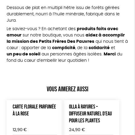
Dessous de plat en multipli hêtre issu de forêts gérées
durablement, nourri à l’huile minérale, fabriqué dans le
Jura.
Le saviez-vous ? En achetant des
produits faits avec
amour
sur notre boutique, vous nous
aidez à accomplir
la mission des Petits Frères Des Pauvres
qui nous tient à
cœur : apporter de la
complicité
, de la
solidarité
et
un peu de soleil
aux personnes âgées isolées.
Merci
du
fond du cœur d’embellir leur quotidien !
Vous aimerez aussi
CARTE FLORALE PARFUMÉE
OLLA À RAYURES –
À LA ROSE
DIFFUSEUR NATUREL D’EAU
POUR LES PLANTES
12,90
€
24,90
€