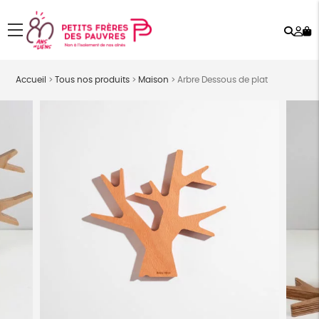
Rech
Mo
menu
co
Accueil
>
Tous nos produits
>
Maison
>
Arbre Dessous de plat