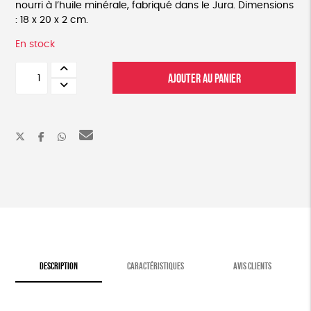
nourri à l’huile minérale, fabriqué dans le Jura. Dimensions
: 18 x 20 x 2 cm.
En stock
quantité
AJOUTER AU PANIER
de
Arbre
Dessous
de
plat
DESCRIPTION
CARACTÉRISTIQUES
AVIS CLIENTS