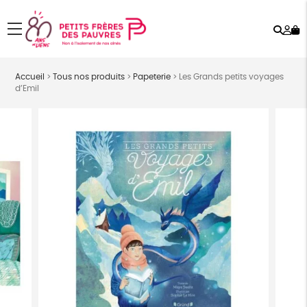
Rech
Mo
menu
co
Accueil
>
Tous nos produits
>
Papeterie
>
Les Grands petits voyages
d’Emil