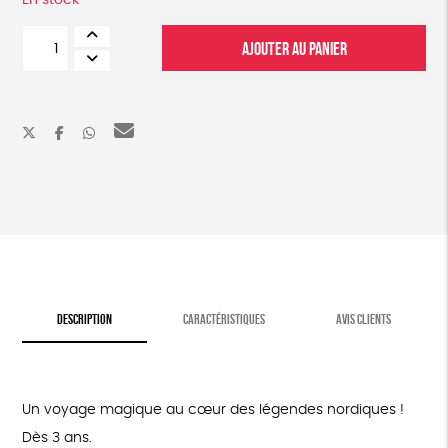
En stock
quantité
AJOUTER AU PANIER
de
Les
Grands
petits
voyages
d'Emil
DESCRIPTION
CARACTÉRISTIQUES
AVIS CLIENTS
Un voyage magique au cœur des légendes nordiques !
Dès 3 ans.