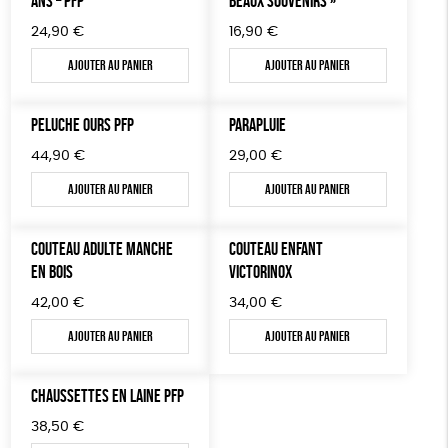
ANS – PFP
BEAUX SOUVENIRS »
24,90
€
16,90
€
PAPETERIE
Cosme Bio
FSC
Fabrication artisanale
Ajouter au panier
Ajouter au panier
ÉPICERIE
Oeko-Tex
PEFC
Fabriqué en Espagne
TOUT
PELUCHE OURS PFP
PARAPLUIE
44,90
€
29,00
€
Ajouter au panier
Ajouter au panier
COUTEAU ADULTE MANCHE
COUTEAU ENFANT
EN BOIS
VICTORINOX
42,00
€
34,00
€
Ajouter au panier
Ajouter au panier
CHAUSSETTES EN LAINE PFP
38,50
€