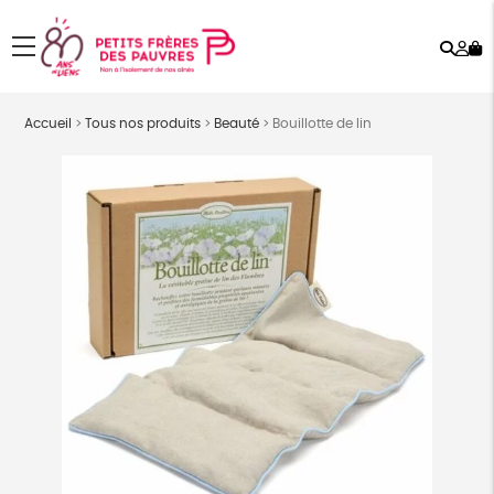
Rech
Mo
menu
co
Accueil
>
Tous nos produits
>
Beauté
>
Bouillotte de lin