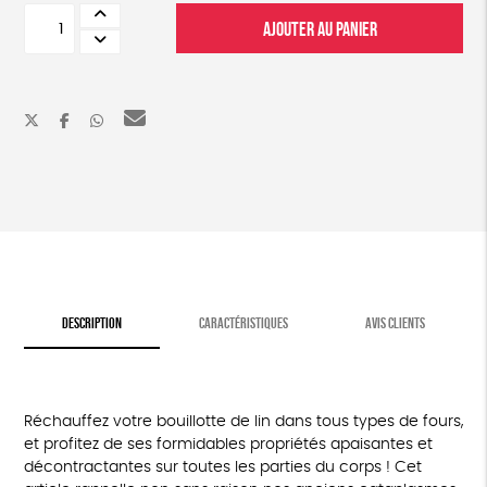
quantité
AJOUTER AU PANIER
de
Bouillotte
de
lin
DESCRIPTION
CARACTÉRISTIQUES
AVIS CLIENTS
Réchauffez votre bouillotte de lin dans tous types de fours,
et profitez de ses formidables propriétés apaisantes et
décontractantes sur toutes les parties du corps ! Cet