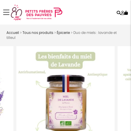
Rech
Mo
menu
co
Accueil
>
Tous nos produits
>
Épicerie
>
Duo de miels : lavande et
tilleul