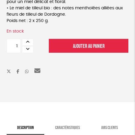
pour un miel délicat et floral.
• Le miel de tilleul bio : des notes mentholées alliées aux
fleurs de tilleul de Dordogne.
Poids net : 2 x 250 g.
En stock
quantité
AJOUTER AU PANIER
de
Duo
de
miels
:
lavande
et
tilleul
DESCRIPTION
CARACTÉRISTIQUES
AVIS CLIENTS