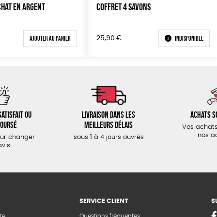
CHAT EN ARGENT
COFFRET 4 SAVONS
Ajouter au panier
Indisponible
25,90
€
atisfait ou
Livraison dans les
Achats s
oursé
meilleurs délais
Vos achats
nos a
our changer
sous 1 à 4 jours ouvrés
avis
SERVICE CLIENT
S
te
Questions fréquentes