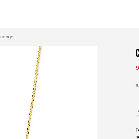
MES
ENFANTS
ACCES
Losange
TERIE
BEAUTÉ
MA
9
M
e
F
s