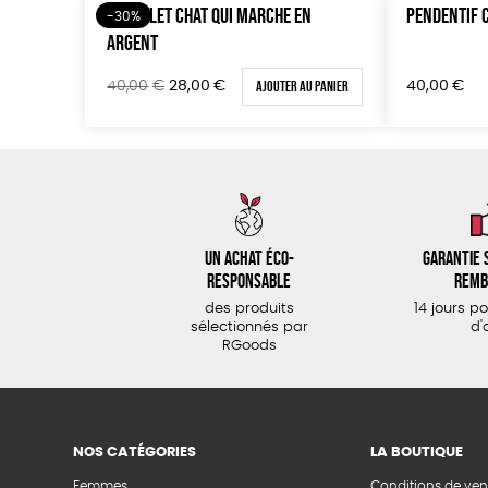
BRACELET CHAT QUI MARCHE EN
PENDENTIF 
-30%
ARGENT
Le
Le
Ajouter au panier
40,00
€
28,00
€
40,00
€
prix
prix
initial
actuel
était :
est :
40,00€.
28,00€.
Un achat éco-
Garantie s
responsable
remb
des produits
14 jours p
sélectionnés par
d'
RGoods
NOS CATÉGORIES
LA BOUTIQUE
Femmes
Conditions de ven