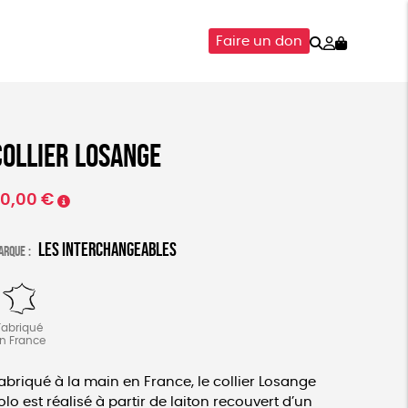
Rechercher
Mon
Faire un don
compte
SOIRES
ÉPICERIE
ISON
Collier Losange
0,00
€
Les Interchangeables
arque :
Fabriqué
n France
abriqué à la main en France, le collier Losange
olo est réalisé à partir de laiton recouvert d’un