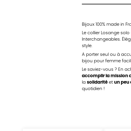
Bijoux 100% made in Fra
Le collier Losange solo
Interchangeables. Élégan
style.
A porter seul ou à accu
bijou pour femme facile
Le saviez-vous ? En a
accomplir la mission d
la
solidarité
et
un peu 
quotidien !