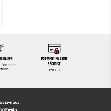
olidaires
Paiement en ligne
sécurisé
 financent
ctions
Par CB
UIVEZ-NOUS