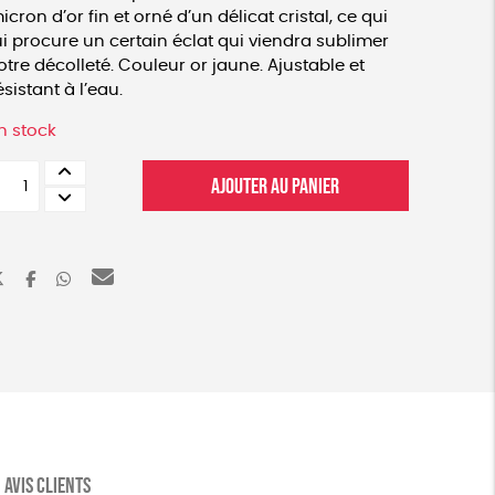
icron d’or fin et orné d’un délicat cristal, ce qui
ui procure un certain éclat qui viendra sublimer
otre décolleté. Couleur or jaune. Ajustable et
ésistant à l’eau.
n stock
uantité
AJOUTER AU PANIER
e
ollier
osange
AVIS CLIENTS