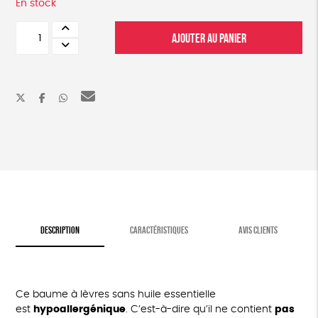
En stock
quantité
AJOUTER AU PANIER
de
Baume
à
lèvres
BIO
DESCRIPTION
CARACTÉRISTIQUES
AVIS CLIENTS
Ce baume à lèvres sans huile essentielle
est
hypoallergénique
. C’est-à-dire qu’il ne contient
pas