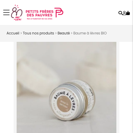
Rech
Mo
menu
co
Accueil
>
Tous nos produits
>
Beauté
>
Baume à lèvres BIO