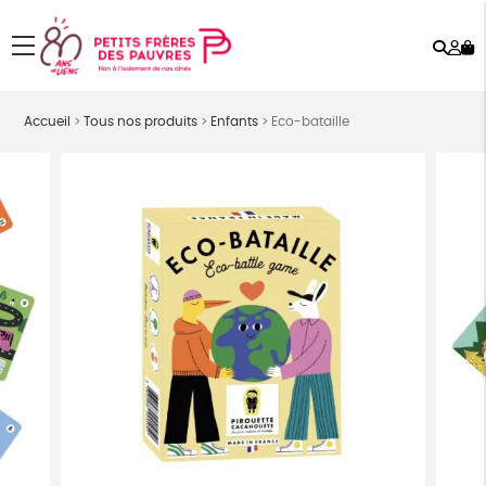
Rech
Mo
menu
co
Accueil
>
Tous nos produits
>
Enfants
>
Eco-bataille