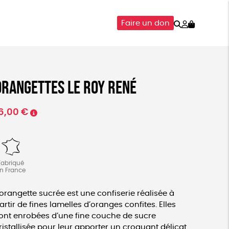
Rechercher
Mon
Faire un don
compte
SOIRES
ÉPICERIE
ISON
Orangettes Le Roy René
6,00
€
Fabriqué
n France
’orangette sucrée est une confiserie réalisée à
artir de fines lamelles d’oranges confites. Elles
ont enrobées d’une fine couche de sucre
ristallisée pour leur apporter un croquant délicat.