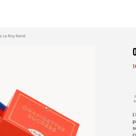
MES
ENFANTS
ACCES
s Le Roy René
TERIE
BEAUTÉ
MA
1
e
L
p
s
c