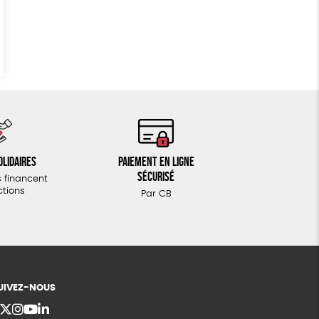
olidaires
Paiement en ligne
sécurisé
 financent
ctions
Par CB
UIVEZ-NOUS