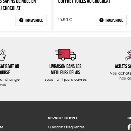
6 SAPINS DE NOËL EN
COFFRET TUILES AU CHOCOLAT
U CHOCOLAT
Indisponible
Indisponible
15,90
€
atisfait ou
Livraison dans les
Achats s
oursé
meilleurs délais
Vos achats
nos a
our changer
sous 1 à 4 jours ouvrés
avis
SERVICE CLIENT
S
te
Questions fréquentes