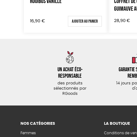
ROOIBOS VANILLE
COFFRET DE 
GUIMAUVE A
Ajouter au panier
28,90
€
16,90
€
Un achat éco-
Garantie s
responsable
remb
des produits
14 jours p
sélectionnés par
d'
RGoods
NOS CATÉGORIES
LA BOUTIQUE
Femmes
Conditions de ven