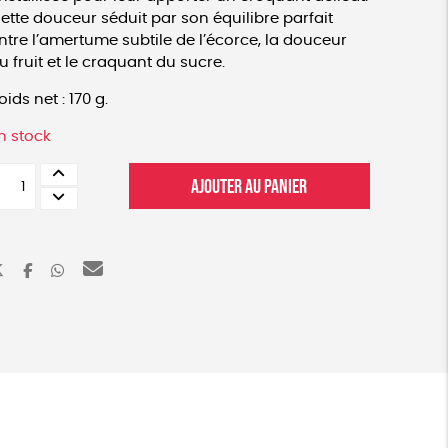
ette douceur séduit par son équilibre parfait
ntre l’amertume subtile de l’écorce, la douceur
u fruit et le craquant du sucre.
oids net : 170 g.
n stock
uantité
AJOUTER AU PANIER
e
rangettes
e
oy
ené