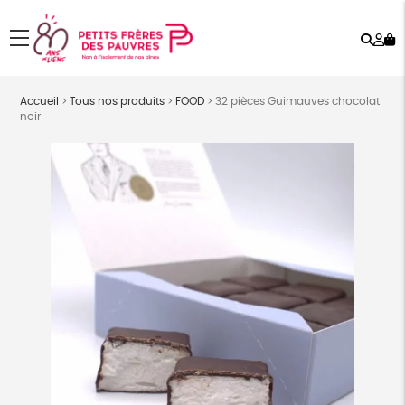
Rech
Mo
menu
co
Accueil
>
Tous nos produits
>
FOOD
>
32 pièces Guimauves chocolat
noir