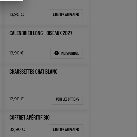
GRS
Textile Bio
ESAT
Ajouter au panier
13,90
€
GOTS
Fabriqué en Europe
CALENDRIER LONG – OISEAUX 2027
Indisponible
13,90
€
CHAUSSETTES CHAT BLANC
Voir les options
12,90
€
COFFRET APÉRITIF BIO
Ajouter au panier
32,90
€