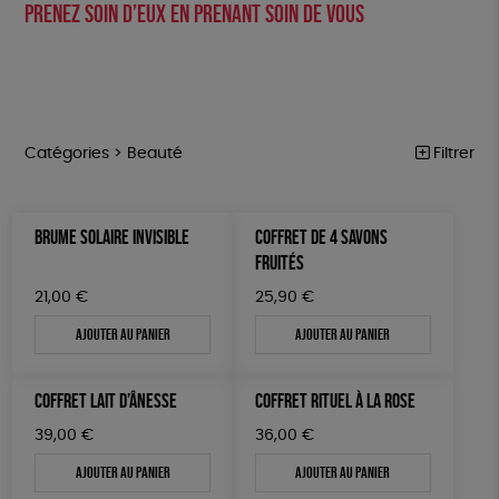
prenez soin d’eux en prenant soin de vous
Catégories >
Beauté
Filtrer
PÂQUES
Trier par
BRUME SOLAIRE INVISIBLE
COFFRET DE 4 SAVONS
Par défaut
FEMMES
Prix
FRUITÉS
Popularité
Tous
HOMMES
Couleur
21,00
€
25,90
€
Nouveauté
0 € - 50 €
Blanc Pur
Bleu Marine
Mots clés
Prix : du - cher au + cher
Ajouter au panier
Ajouter au panier
ENFANTS
50 € - 100 €
terracotta
vert
Prix : du + cher au - cher
100 € - 150 €
Cosme Bio
FSC
Fabrication artisanale
ACCESSOIRES
vert amande
violet
Disponibilité
COFFRET LAIT D’ÂNESSE
COFFRET RITUEL À LA ROSE
150 € - 200 €
BEAUTÉ
Oeko-Tex
PEFC
Fabriqué en Espagne
Recyclé
Plus de 200€
39,00
€
36,00
€
MAISON
GRS
Textile Bio
GOTS
ESAT
Ajouter au panier
Ajouter au panier
PAPETERIE