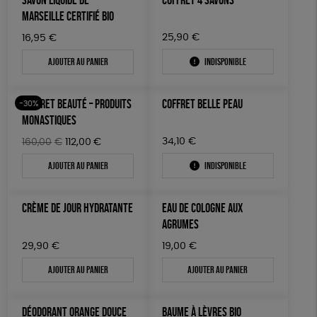
MARSEILLE CERTIFIÉ BIO
25,90
€
16,95
€
Ajouter au panier
Indisponible
COFFRET BEAUTÉ – PRODUITS
COFFRET BELLE PEAU
-30%
MONASTIQUES
Le
Le
34,10
€
160,00
€
112,00
€
prix
prix
Ajouter au panier
Indisponible
initial
actuel
était :
est :
160,00€.
112,00€.
CRÈME DE JOUR HYDRATANTE
EAU DE COLOGNE AUX
AGRUMES
29,90
€
19,00
€
Ajouter au panier
Ajouter au panier
DÉODORANT ORANGE DOUCE
BAUME À LÈVRES BIO