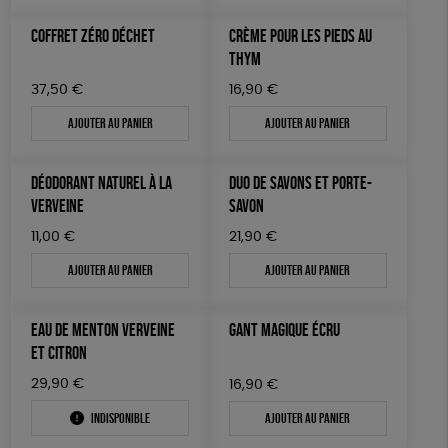
Fabriqué en Europe
Fabriqué en France
COFFRET ZÉRO DÉCHET
CRÈME POUR LES PIEDS AU
ÉPICERIE
Agriculture Biologique
Fairtrade
Vegan
THYM
TOUT
Biodégradable
37,50
€
16,90
€
Ajouter au panier
Ajouter au panier
DÉODORANT NATUREL À LA
DUO DE SAVONS ET PORTE-
VERVEINE
SAVON
11,00
€
21,90
€
Ajouter au panier
Ajouter au panier
EAU DE MENTON VERVEINE
GANT MAGIQUE ÉCRU
ET CITRON
29,90
€
16,90
€
Indisponible
Ajouter au panier