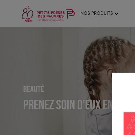
NOS PRODUITS
FEMMES
HOM
PAPE
Beauté
prenez soin d’eux en pre