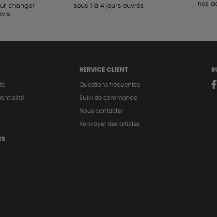
nos a
our changer
sous 1 à 4 jours ouvrés
avis
SERVICE CLIENT
S
te
Questions fréquentes
entialité
Suivi de commande
Nous contacter
Renvoyer des articles
ES