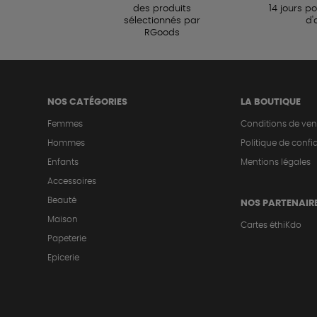
des produits
14 jours p
sélectionnés par
d'
RGoods
NOS CATÉGORIES
LA BOUTIQUE
Femmes
Conditions de ven
Hommes
Politique de confid
Enfants
Mentions légales
Accessoires
Beauté
NOS PARTENAIR
Maison
Cartes éthiKdo
Papeterie
Epicerie