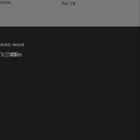
ctions
Par CB
UIVEZ-NOUS