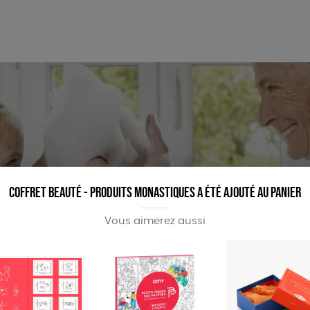
MES
ENFANTS
ACCES
TERIE
BEAUTÉ
MA
Coffret beauté - Produits monastiques a été ajouté au panier
Vous aimerez aussi
nant soin de vous