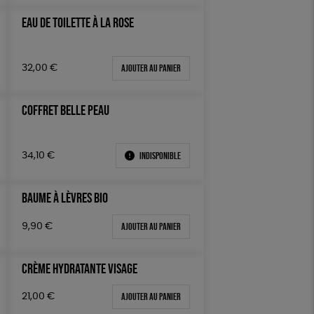
Biodégradable
Cosme Bio
EAU DE TOILETTE À LA ROSE
FSC
Fabrication artisanale
Oeko-Tex
PEFC
Ajouter au panier
32,00
€
Fabriqué en Espagne
COFFRET BELLE PEAU
Indisponible
34,10
€
BAUME À LÈVRES BIO
Ajouter au panier
9,90
€
CRÈME HYDRATANTE VISAGE
Ajouter au panier
21,00
€