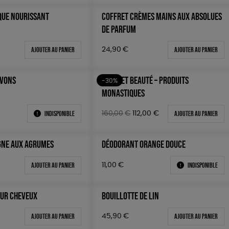
QUE NOURISSANT
COFFRET CRÈMES MAINS AUX ABSOLUES
DE PARFUM
Ajouter au panier
Ajouter au panier
24,90
€
AVONS
COFFRET BEAUTÉ – PRODUITS
-30%
MONASTIQUES
Indisponible
Le
Le
Ajouter au panier
160,00
€
112,00
€
prix
prix
initial
actuel
GNE AUX AGRUMES
DÉODORANT ORANGE DOUCE
était :
est :
160,00€.
112,00€.
Ajouter au panier
Indisponible
11,00
€
OUR CHEVEUX
BOUILLOTTE DE LIN
Ajouter au panier
Ajouter au panier
45,90
€