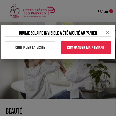
Recher
Mon
menu
1
comp
Brume solaire invisible a été ajouté au panier
CONTINUER LA VISITE
COMMANDER MAINTENANT
Beauté