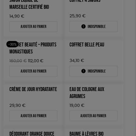
MARSEILLE CERTIFIÉ BIO
25,90
€
14,90
€
Ajouter au panier
Indisponible
COFFRET BEAUTÉ – PRODUITS
COFFRET BELLE PEAU
-30%
MONASTIQUES
Le
Le
34,10
€
160,00
€
112,00
€
prix
prix
Ajouter au panier
Indisponible
initial
actuel
était :
est :
160,00€.
112,00€.
CRÈME DE JOUR HYDRATANTE
EAU DE COLOGNE AUX
AGRUMES
29,90
€
19,00
€
Ajouter au panier
Ajouter au panier
DÉODORANT ORANGE DOUCE
BAUME À LÈVRES BIO