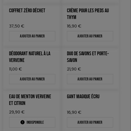
GOTS
ESAT
Fabriqué en Europe
COFFRET ZÉRO DÉCHET
CRÈME POUR LES PIEDS AU
ÉPICERIE
Fabriqué en France
Agriculture Biologique
THYM
TOUT
37,50
€
16,90
€
Ajouter au panier
Ajouter au panier
DÉODORANT NATUREL À LA
DUO DE SAVONS ET PORTE-
VERVEINE
SAVON
11,00
€
21,90
€
Ajouter au panier
Ajouter au panier
EAU DE MENTON VERVEINE
GANT MAGIQUE ÉCRU
ET CITRON
29,90
€
16,90
€
Indisponible
Ajouter au panier