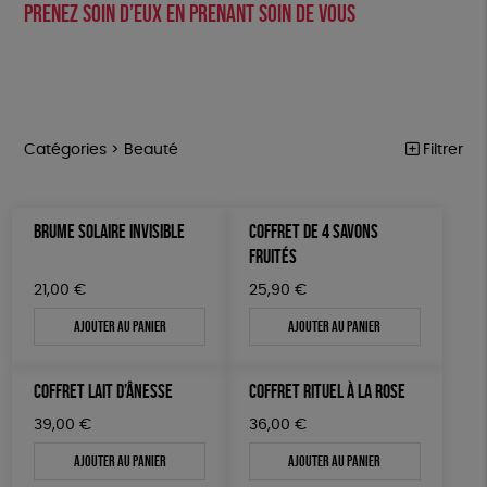
prenez soin d’eux en prenant soin de vous
Catégories >
Beauté
Filtrer
PÂQUES
Trier par
BRUME SOLAIRE INVISIBLE
COFFRET DE 4 SAVONS
Par défaut
FEMMES
Prix
FRUITÉS
Popularité
Tous
HOMMES
Couleur
21,00
€
25,90
€
Nouveauté
0 € - 50 €
Blanc Pur
Bleu Marine
Mots clés
Prix : du - cher au + cher
Ajouter au panier
Ajouter au panier
ENFANTS
50 € - 100 €
terracotta
vert
Prix : du + cher au - cher
100 € - 150 €
Fairtrade
Vegan
Biodégradable
Cosme Bio
ACCESSOIRES
vert amande
violet
Disponibilité
COFFRET LAIT D’ÂNESSE
COFFRET RITUEL À LA ROSE
150 € - 200 €
BEAUTÉ
FSC
Fabrication artisanale
Oeko-Tex
PEFC
Plus de 200€
39,00
€
36,00
€
MAISON
Fabriqué en Espagne
Recyclé
GRS
Textile Bio
Ajouter au panier
Ajouter au panier
PAPETERIE