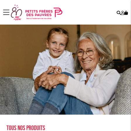
Rech
Mo
menu
co
Tous nos produits