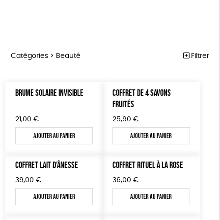
Catégories >
Beauté
Filtrer
PÂQUES
Trier par
BRUME SOLAIRE INVISIBLE
COFFRET DE 4 SAVONS
Par défaut
FEMMES
Prix
FRUITÉS
Popularité
Tous
HOMMES
Couleur
21,00
€
25,90
€
Nouveauté
0 € - 50 €
Blanc Pur
Bleu Marine
Mots clés
Prix : du - cher au + cher
Ajouter au panier
Ajouter au panier
ENFANTS
50 € - 100 €
terracotta
vert
Prix : du + cher au - cher
100 € - 150 €
Fabriqué en France
Agriculture Biologique
Vegan
ACCESSOIRES
vert amande
violet
Disponibilité
COFFRET LAIT D’ÂNESSE
COFFRET RITUEL À LA ROSE
150 € - 200 €
BEAUTÉ
Biodégradable
Cosme Bio
FSC
Plus de 200€
39,00
€
36,00
€
MAISON
Fabrication artisanale
Oeko-Tex
PEFC
Ajouter au panier
Ajouter au panier
PAPETERIE
Fabriqué en Espagne
Recyclé
GRS
Textile Bio