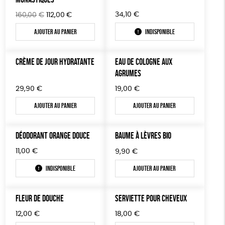
Le
Le
34,10
€
160,00
€
112,00
€
prix
prix
Ajouter au panier
Indisponible
initial
actuel
était :
est :
160,00€.
112,00€.
CRÈME DE JOUR HYDRATANTE
EAU DE COLOGNE AUX
AGRUMES
29,90
€
19,00
€
Ajouter au panier
Ajouter au panier
DÉODORANT ORANGE DOUCE
BAUME À LÈVRES BIO
11,00
€
9,90
€
Indisponible
Ajouter au panier
FLEUR DE DOUCHE
SERVIETTE POUR CHEVEUX
12,00
€
18,00
€