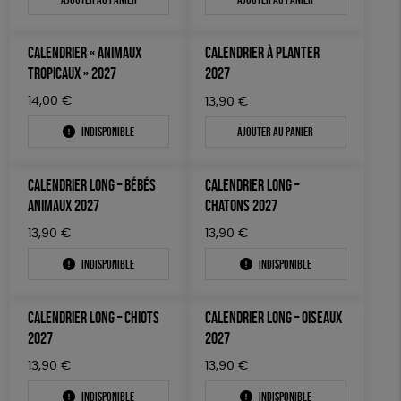
GOTS
ESAT
Fabriqué en Europe
ÉPICERIE
Fabriqué en France
Agriculture Biologique
CALENDRIER « ANIMAUX
CALENDRIER À PLANTER
TOUT
TROPICAUX » 2027
2027
14,00
€
13,90
€
Indisponible
Ajouter au panier
CALENDRIER LONG – BÉBÉS
CALENDRIER LONG –
ANIMAUX 2027
CHATONS 2027
13,90
€
13,90
€
Indisponible
Indisponible
CALENDRIER LONG – CHIOTS
CALENDRIER LONG – OISEAUX
2027
2027
13,90
€
13,90
€
Indisponible
Indisponible