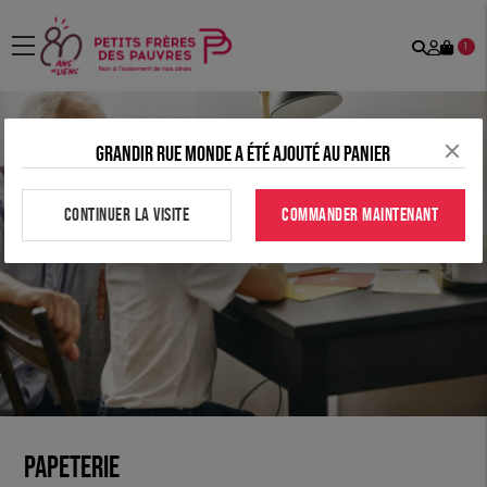
Recher
Mon
menu
1
comp
Grandir rue monde a été ajouté au panier
CONTINUER LA VISITE
COMMANDER MAINTENANT
Papeterie