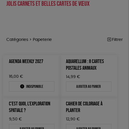
Jolis carnets et belles cartes de vœux
Catégories >
Papeterie
Filtrer
PÂQUES
Trier par
AGENDA WEEKLY 2027
AQUARELLUM : 8 CARTES
Par défaut
FEMMES
Prix
POSTALES ANIMAUX
Popularité
Tous
HOMMES
Couleur
16,00
€
14,99
€
Nouveauté
0 € - 50 €
Blanc Pur
Bleu Marine
Mots clés
Prix : du - cher au + cher
Indisponible
Ajouter au panier
ENFANTS
50 € - 100 €
terracotta
vert
Prix : du + cher au - cher
100 € - 150 €
Fairtrade
Vegan
Biodégradable
Cosme Bio
ACCESSOIRES
vert amande
violet
Disponibilité
C’EST QUOI, L’EXPLORATION
CAHIER DE COLORIAGE À
150 € - 200 €
BEAUTÉ
FSC
Fabrication artisanale
Oeko-Tex
PEFC
SPATIALE ?
PLANTER
Plus de 200€
MAISON
Fabriqué en Espagne
Recyclé
GRS
Textile Bio
9,50
€
12,90
€
Ajouter au panier
Ajouter au panier
PAPETERIE