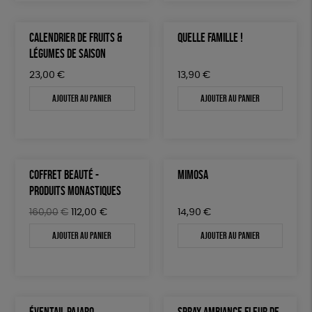
CALENDRIER DE FRUITS &
QUELLE FAMILLE !
LÉGUMES DE SAISON
23,00
€
13,90
€
Ajouter au panier
Ajouter au panier
COFFRET BEAUTÉ -
MIMOSA
PRODUITS MONASTIQUES
Le
Le
160,00
€
112,00
€
14,90
€
prix
prix
Ajouter au panier
Ajouter au panier
initial
actuel
était :
est :
160,00€.
112,00€.
ÉVENTAIL PAJARO
SPRAY AMBIANCE FLEUR DE