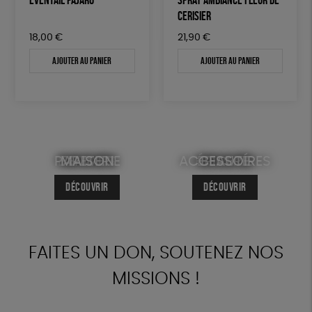
CERISIER
18,00
€
21,90
€
Ajouter au panier
Ajouter au panier
PAPETERIE
ENFANTS
MAISON
FEMMES
ACCESSOIRES
HOMMES
ÉPICERIE
BEAUTÉ
DÉCOUVRIR
DÉCOUVRIR
DÉCOUVRIR
DÉCOUVRIR
DÉCOUVRIR
DÉCOUVRIR
DÉCOUVRIR
DÉCOUVRIR
FAITES UN DON, SOUTENEZ NOS
MISSIONS !