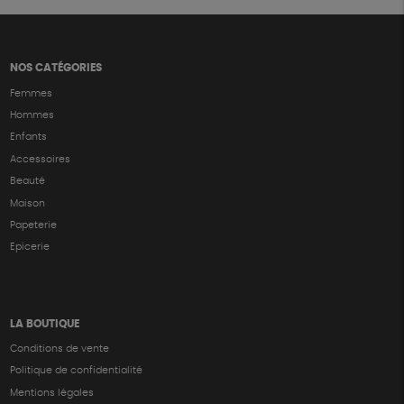
NOS CATÉGORIES
Femmes
Hommes
Enfants
Accessoires
Beauté
Maison
Papeterie
Epicerie
LA BOUTIQUE
Conditions de vente
Politique de confidentialité
Mentions légales