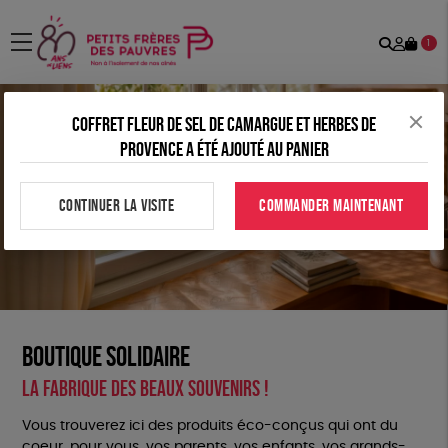
Recher
Mon
menu
1
comp
Coffret fleur de sel de camargue et Herbes de
Provence a été ajouté au panier
CONTINUER LA VISITE
COMMANDER MAINTENANT
Boutique Solidaire
La fabrique des beaux souvenirs !
Vous trouverez ici des produits éco-conçus qui ont du
coeur, pour vous, vos parents, vos enfants, vos grands-