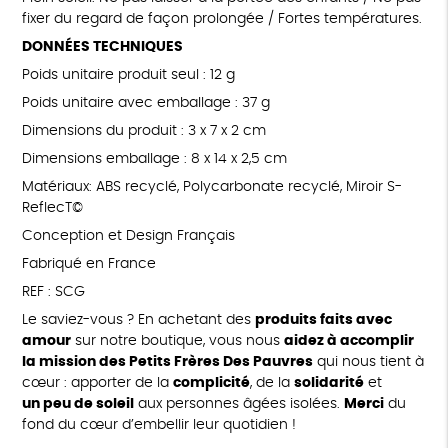
fixer du regard de façon prolongée / Fortes températures.
DONNÉES TECHNIQUES
Poids unitaire produit seul : 12 g
Poids unitaire avec emballage : 37 g
Dimensions du produit : 3 x 7 x 2 cm
Dimensions emballage : 8 x 14 x 2,5 cm
Matériaux: ABS recyclé, Polycarbonate recyclé, Miroir S-
ReflecT©
Conception et Design Français
Fabriqué en France
REF : SCG
Le saviez-vous ? En achetant des
produits faits avec
amour
sur notre boutique, vous nous
aidez à accomplir
la mission des Petits Frères Des Pauvres
qui nous tient à
cœur : apporter de la
complicité
, de la
solidarité
et
un peu de soleil
aux personnes âgées isolées.
Merci
du
fond du cœur d’embellir leur quotidien !