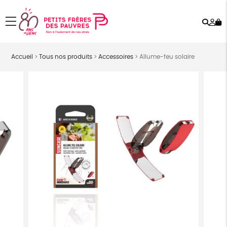
Rech
Mo
menu
co
Accueil
>
Tous nos produits
>
Accessoires
>
Allume-feu solaire