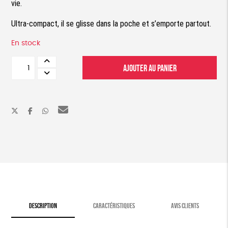
vie.
Ultra-compact, il se glisse dans la poche et s’emporte partout.
En stock
quantité
AJOUTER AU PANIER
de
Allume-
feu
solaire
DESCRIPTION
CARACTÉRISTIQUES
AVIS CLIENTS