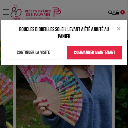
Recher
Mon
menu
1
comp
Boucles d'oreilles soleil levant a été ajouté au
Accueil
>
Tous nos produits
>
Accessoires
>
Éventail Pajaro
panier
CONTINUER LA VISITE
COMMANDER MAINTENANT