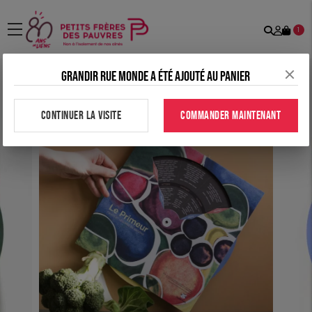
Recher
Mon
menu
1
comp
Grandir rue monde a été ajouté au panier
Accueil
>
Tous nos produits
>
Papeterie
>
Calendrier de fruits &
légumes de saison
CONTINUER LA VISITE
COMMANDER MAINTENANT