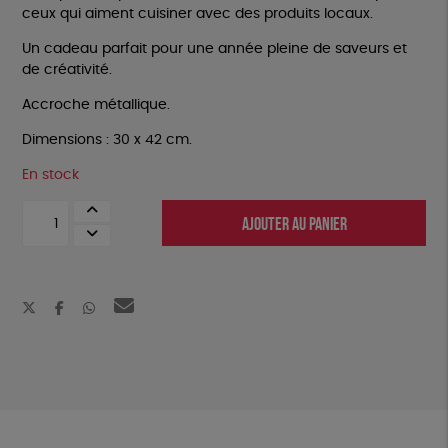
ceux qui aiment cuisiner avec des produits locaux.
Un cadeau parfait pour une année pleine de saveurs et
de créativité.
Accroche métallique.
Dimensions : 30 x 42 cm.
En stock
quantité
AJOUTER AU PANIER
de
Calendrier
de
fruits
&
légumes
de
saison