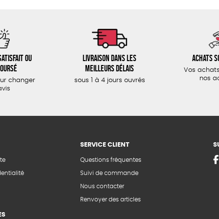
atisfait ou
Livraison dans les
Achats s
oursé
meilleurs délais
Vos achats
nos a
our changer
sous 1 à 4 jours ouvrés
avis
SERVICE CLIENT
S
te
Questions fréquentes
entialité
Suivi de commande
Nous contacter
Renvoyer des articles
ES