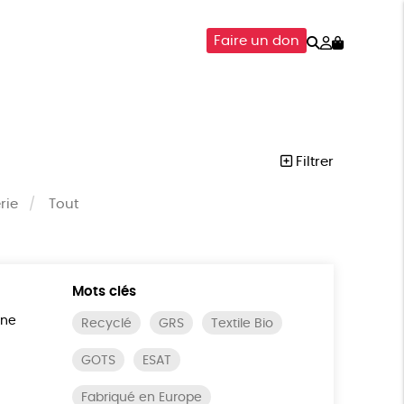
Rechercher
Mon
Faire un don
compte
SOIRES
ÉPICERIE
ISON
Filtrer
rie
Tout
Mots clés
ine
Recyclé
GRS
Textile Bio
GOTS
ESAT
Fabriqué en Europe