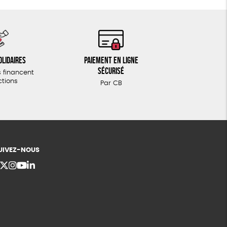
olidaires
Paiement en ligne
sécurisé
 financent
ctions
Par CB
UIVEZ-NOUS