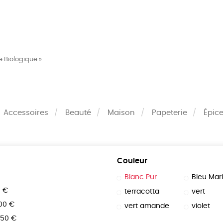
MES
ENFANTS
ACCES
e Biologique »
TERIE
BEAUTÉ
MA
Accessoires
Beauté
Maison
Papeterie
Épice
Couleur
Blanc Pur
Bleu Mar
0 €
terracotta
vert
100 €
vert amande
violet
150 €