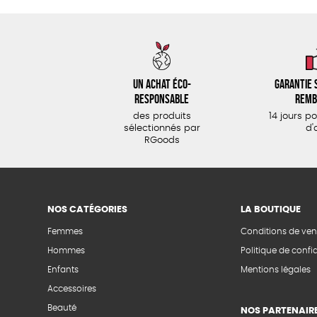
Un achat éco-
Garantie s
responsable
remb
des produits
14 jours p
sélectionnés par
d'
RGoods
NOS CATÉGORIES
LA BOUTIQUE
Femmes
Conditions de ven
Hommes
Politique de confid
Enfants
Mentions légales
Accessoires
Beauté
NOS PARTENAIR