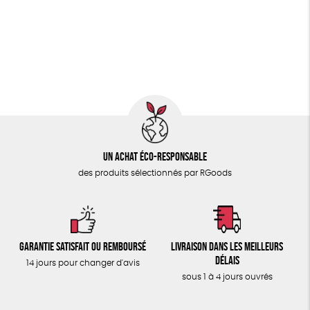
PAPETERIE
Fairtrade
Vegan
Biodégradable
Cosme Bio
ÉPICERIE
FSC
Fabrication artisanale
Oeko-Tex
PEFC
TOUT
Un achat éco-responsable
des produits sélectionnés par RGoods
Garantie satisfait ou remboursé
Livraison dans les meilleurs
délais
14 jours pour changer d'avis
sous 1 à 4 jours ouvrés