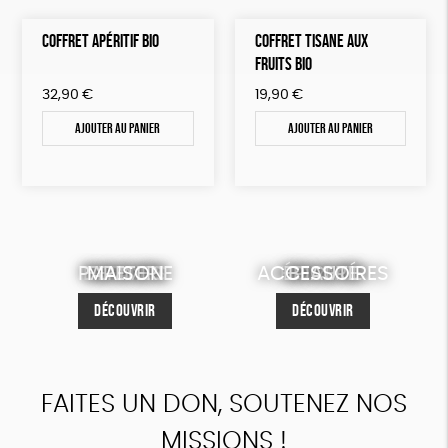
COFFRET APÉRITIF BIO
COFFRET TISANE AUX
FRUITS BIO
32,90
€
19,90
€
Ajouter au panier
Ajouter au panier
PAPETERIE
ENFANTS
MAISON
FEMMES
ACCESSOIRES
HOMMES
ÉPICERIE
BEAUTÉ
DÉCOUVRIR
DÉCOUVRIR
DÉCOUVRIR
DÉCOUVRIR
DÉCOUVRIR
DÉCOUVRIR
DÉCOUVRIR
DÉCOUVRIR
FAITES UN DON, SOUTENEZ NOS
MISSIONS !