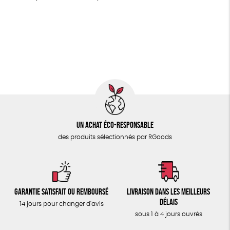
MAISON
FSC
Fabrication artisanale
Oeko-Tex
PEFC
PAPETERIE
Fabriqué en Espagne
Recyclé
GRS
Textile Bio
ÉPICERIE
GOTS
ESAT
Fabriqué en Europe
TOUT
Un achat éco-responsable
des produits sélectionnés par RGoods
Garantie satisfait ou remboursé
Livraison dans les meilleurs
délais
14 jours pour changer d'avis
sous 1 à 4 jours ouvrés