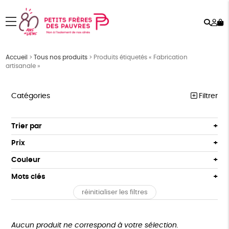
Rech
Mo
menu
co
Accueil
>
Tous nos produits
>
Produits étiquetés « Fabrication
artisanale »
Catégories
Filtrer
PÂQUES
Trier par
Par défaut
FEMMES
Prix
Popularité
Tous
HOMMES
Couleur
Nouveauté
0 € - 50 €
Blanc Pur
Bleu Marine
Mots clés
Prix : du - cher au + cher
ENFANTS
50 € - 100 €
terracotta
vert
Prix : du + cher au - cher
réinitialiser les filtres
100 € - 150 €
Fabriqué en France
Agriculture Biologique
ACCESSOIRES
vert amande
violet
Disponibilité
150 € - 200 €
BEAUTÉ
Fairtrade
Vegan
Biodégradable
Cosme Bio
Plus de 200€
Aucun produit ne correspond à votre sélection.