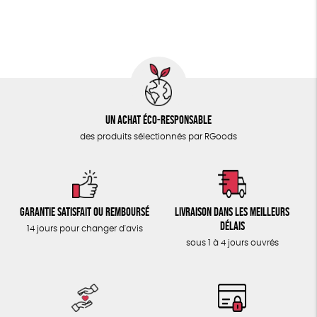
ÉPICERIE
FSC
Fabrication artisanale
Oeko-Tex
PEFC
TOUT
Un achat éco-responsable
des produits sélectionnés par RGoods
Garantie satisfait ou remboursé
Livraison dans les meilleurs
délais
14 jours pour changer d'avis
sous 1 à 4 jours ouvrés