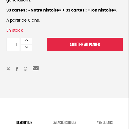
générations.
33 cartes : «Notre histoire» + 33 cartes : «Ton histoire»
.
À partir de 6 ans.
En stock
quantité
AJOUTER AU PANIER
de
Quelle
Famille
!
DESCRIPTION
CARACTÉRISTIQUES
AVIS CLIENTS