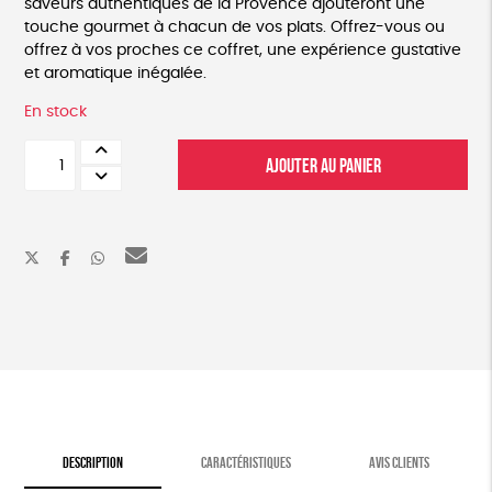
saveurs authentiques de la Provence ajouteront une
touche gourmet à chacun de vos plats. Offrez-vous ou
offrez à vos proches ce coffret, une expérience gustative
et aromatique inégalée.
En stock
quantité
AJOUTER AU PANIER
de
Coffret
fleur
de
sel
de
camargue
et
Herbes
de
Provence
DESCRIPTION
CARACTÉRISTIQUES
AVIS CLIENTS