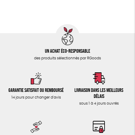
ÉPICERIE
GOTS
ESAT
Fabriqué en Europe
TOUT
Fabriqué en France
Un achat éco-responsable
des produits sélectionnés par RGoods
Garantie satisfait ou remboursé
Livraison dans les meilleurs
délais
14 jours pour changer d'avis
sous 1 à 4 jours ouvrés