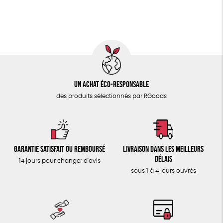
ÉPICERIE
FSC
Fabrication artisanale
Oeko-Tex
TOUT
Un achat éco-responsable
des produits sélectionnés par RGoods
Garantie satisfait ou remboursé
Livraison dans les meilleurs
délais
14 jours pour changer d'avis
sous 1 à 4 jours ouvrés