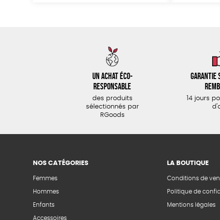
Un achat éco-
Garantie s
responsable
remb
des produits
14 jours p
sélectionnés par
d'
RGoods
NOS CATÉGORIES
LA BOUTIQUE
Femmes
Conditions de ven
Hommes
Politique de confid
Enfants
Mentions légales
Accessoires