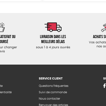
atisfait ou
Livraison dans les
Achats s
oursé
meilleurs délais
Vos achats
nos a
our changer
sous 1 à 4 jours ouvrés
avis
SERVICE CLIENT
S
te
Questions fréquentes
entialité
Suivi de commande
Nous contacter
Renvoyer des articles