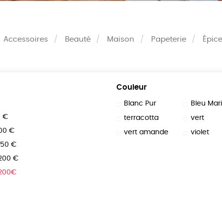
Accessoires
Beauté
Maison
Papeterie
Épice
Couleur
Blanc Pur
Bleu Mar
0 €
terracotta
vert
100 €
vert amande
violet
150 €
 200 €
 200€