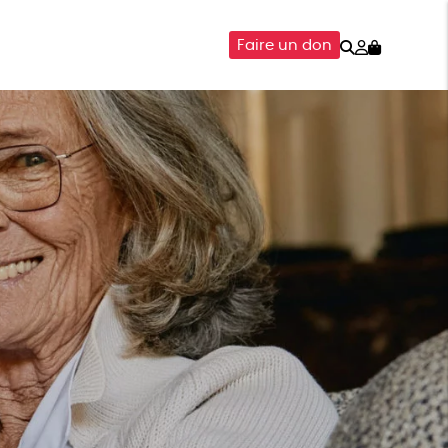
Rechercher
Mon
Faire un don
compte
SOIRES
ÉPICERIE
ISON