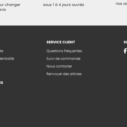
nos a
our changer
sous 1 à 4 jours ouvrés
avis
SERVICE CLIENT
S
te
Questions fréquentes
entialité
Suivi de commande
Nous contacter
Renvoyer des articles
ES