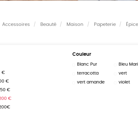
Accessoires
Beauté
Maison
Papeterie
Épice
Couleur
Blanc Pur
Bleu Mar
0 €
terracotta
vert
100 €
vert amande
violet
150 €
 200 €
 200€