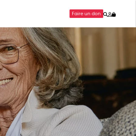
Rechercher
Mon
Faire un don
compte
SOIRES
ÉPICERIE
ISON