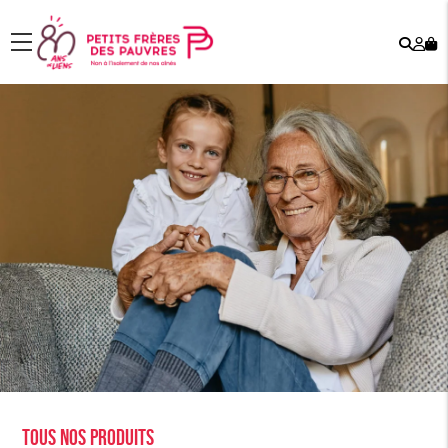
Rech
Mo
menu
co
Tous nos produits