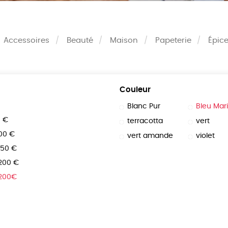
Accessoires
Beauté
Maison
Papeterie
Épice
Couleur
Blanc Pur
Bleu Mar
0 €
terracotta
vert
100 €
vert amande
violet
150 €
 200 €
 200€