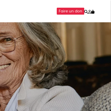
Rechercher
Mon
Faire un don
compte
SOIRES
ÉPICERIE
ISON