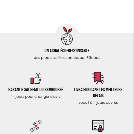
ÉPICERIE
GOTS
ESAT
Fabriqué en Europe
TOUT
Un achat éco-responsable
des produits sélectionnés par RGoods
Garantie satisfait ou remboursé
Livraison dans les meilleurs
délais
14 jours pour changer d'avis
sous 1 à 4 jours ouvrés