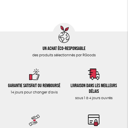
ÉPICERIE
GOTS
ESAT
Fabriqué en Europe
TOUT
Fabriqué en France
Un achat éco-responsable
des produits sélectionnés par RGoods
Garantie satisfait ou remboursé
Livraison dans les meilleurs
délais
14 jours pour changer d'avis
sous 1 à 4 jours ouvrés