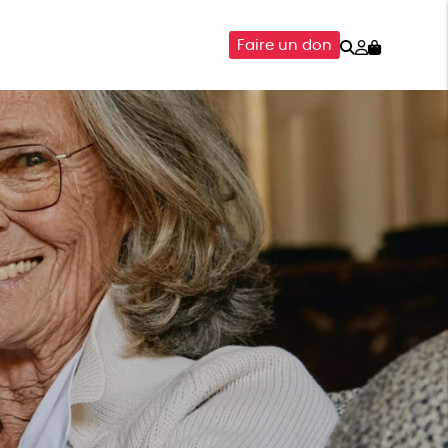
Rechercher
Mon
Faire un don
compte
SOIRES
ÉPICERIE
ISON