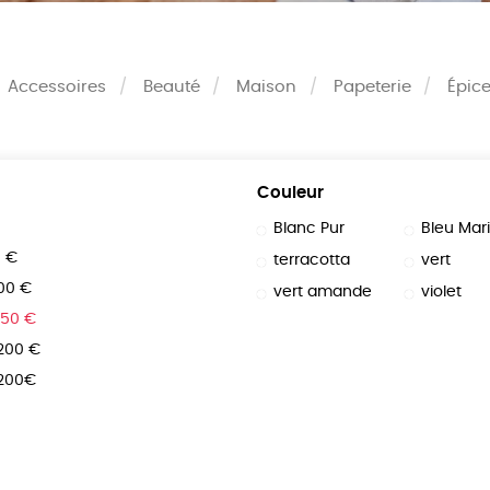
Accessoires
Beauté
Maison
Papeterie
Épice
Couleur
Blanc Pur
Bleu Mar
0 €
terracotta
vert
100 €
vert amande
violet
150 €
 200 €
 200€