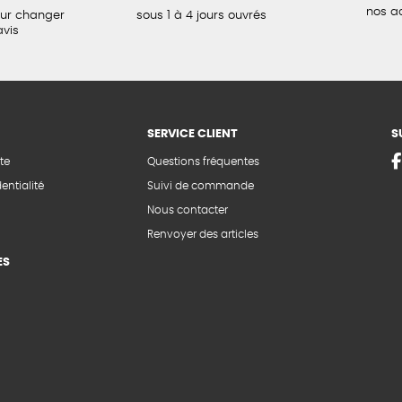
nos a
our changer
sous 1 à 4 jours ouvrés
avis
SERVICE CLIENT
S
te
Questions fréquentes
entialité
Suivi de commande
Nous contacter
Renvoyer des articles
ES