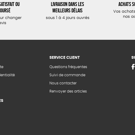
atisfait ou
Livraison dans les
Achats s
oursé
meilleurs délais
Vos achats
nos a
our changer
sous 1 à 4 jours ouvrés
avis
SERVICE CLIENT
S
te
Questions fréquentes
entialité
Suivi de commande
Nous contacter
Renvoyer des articles
ES