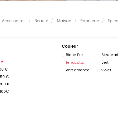
Accessoires
Beauté
Maison
Papeterie
Épice
Couleur
Blanc Pur
Bleu Mar
0 €
terracotta
vert
100 €
vert amande
violet
150 €
 200 €
 200€