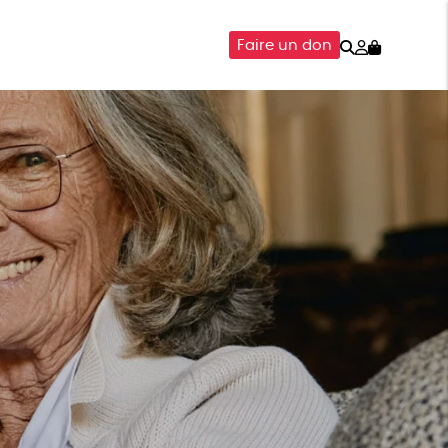
Rechercher
Mon
Faire un don
compte
SOIRES
ÉPICERIE
ISON