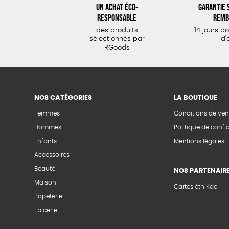
Un achat éco-
Garantie s
responsable
remb
des produits
14 jours p
sélectionnés par
d'
RGoods
NOS CATÉGORIES
LA BOUTIQUE
Femmes
Conditions de ven
Hommes
Politique de confid
Enfants
Mentions légales
Accessoires
Beauté
NOS PARTENAIR
Maison
Cartes éthiKdo
Papeterie
Epicerie