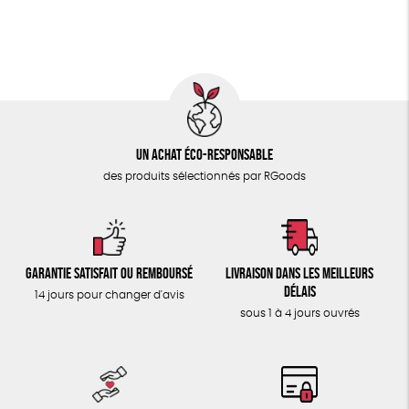
ÉPICERIE
FSC
Fabrication artisanale
Oeko-Tex
PEFC
TOUT
Un achat éco-responsable
des produits sélectionnés par RGoods
Garantie satisfait ou remboursé
Livraison dans les meilleurs
délais
14 jours pour changer d'avis
sous 1 à 4 jours ouvrés