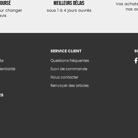
oursé
meilleurs délais
Vos achats
nos a
our changer
sous 1 à 4 jours ouvrés
avis
SERVICE CLIENT
S
te
Questions fréquentes
entialité
Suivi de commande
Nous contacter
Renvoyer des articles
ES