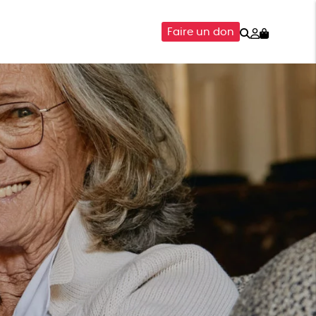
Rechercher
Mon
Faire un don
compte
SOIRES
ÉPICERIE
ISON