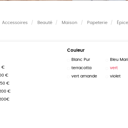
Accessoires
Beauté
Maison
Papeterie
Épice
Couleur
Blanc Pur
Bleu Mar
0 €
terracotta
vert
100 €
vert amande
violet
150 €
 200 €
 200€