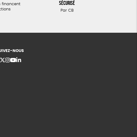
sécurisé
 financent
ctions
Par CB
UIVEZ-NOUS