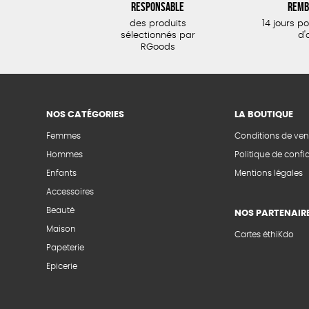
responsable
remb
des produits
14 jours p
sélectionnés par
d'
RGoods
NOS CATÉGORIES
LA BOUTIQUE
Femmes
Conditions de ven
Hommes
Politique de confid
Enfants
Mentions légales
Accessoires
Beauté
NOS PARTENAIR
Maison
Cartes éthiKdo
Papeterie
Epicerie