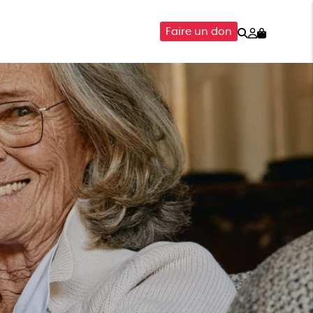
Rechercher
Mon
Faire un don
compte
SOIRES
ÉPICERIE
ISON