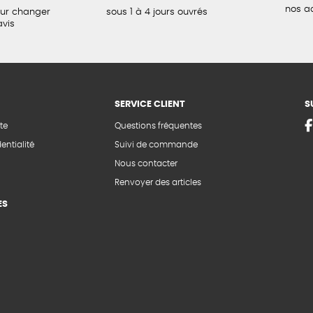
nos a
our changer
sous 1 à 4 jours ouvrés
avis
SERVICE CLIENT
S
te
Questions fréquentes
entialité
Suivi de commande
Nous contacter
Renvoyer des articles
ES