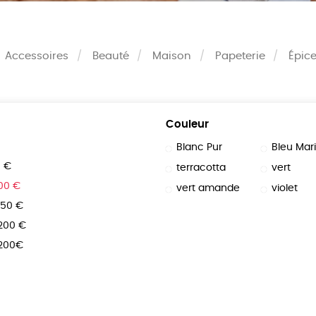
Accessoires
Beauté
Maison
Papeterie
Épice
Couleur
Blanc Pur
Bleu Mar
0 €
terracotta
vert
100 €
vert amande
violet
150 €
 200 €
 200€